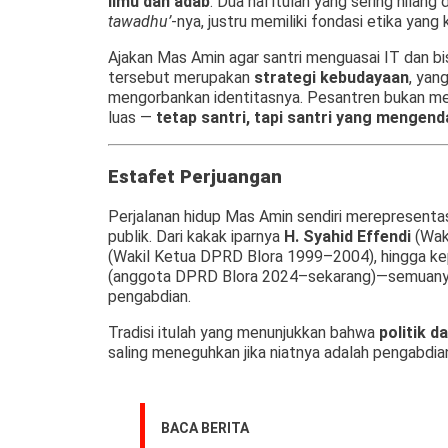
ilmu dan adab
. Dua hal itulah yang sering hilan
tawadhu’
-nya, justru memiliki fondasi etika yang
Ajakan Mas Amin agar santri menguasai IT dan b
tersebut merupakan
strategi kebudayaan
, yan
mengorbankan identitasnya. Pesantren bukan menir
luas —
tetap santri, tapi santri yang mengend
Estafet Perjuangan
Perjalanan hidup Mas Amin sendiri merepresenta
publik. Dari kakak iparnya
H. Syahid Effendi
(Wak
(Wakil Ketua DPRD Blora 1999–2004), hingga k
(anggota DPRD Blora 2024–sekarang)—semuanya
pengabdian.
Tradisi itulah yang menunjukkan bahwa
politik d
saling meneguhkan jika niatnya adalah pengabdia
BACA BERITA