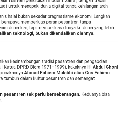
g dalam sistem pendidikan modern. Santri, dengan tradisi
 kuat untuk menapaki dunia digital tanpa kehilangan arah.
isnis halal bukan sekadar pragmatisme ekonomi. Langkah
g berupaya memperluas peran pesantren tanpa
u dunia luar, tapi memperluas dirinya ke dunia yang lebih
alikan teknologi, bukan dikendalikan olehnya.
sikan kesinambungan tradisi pesantren dan pengabdian
il Ketua DPRD Blora 1971–1999), kakaknya
H. Abdul Ghoni
eponakannya
Ahmad Fahiem Mulabbi alias Gus Fahiem
 tumbuh dalam kultur pesantren dan semangat
an pesantren tak perlu berseberangan.
Keduanya bisa
n.