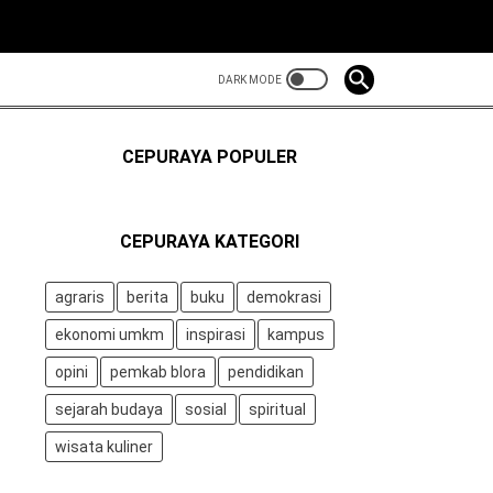
CEPURAYA POPULER
CEPURAYA KATEGORI
agraris
berita
buku
demokrasi
ekonomi umkm
inspirasi
kampus
opini
pemkab blora
pendidikan
sejarah budaya
sosial
spiritual
wisata kuliner