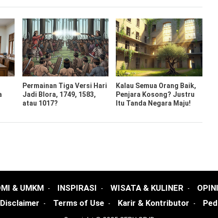
Permainan Tiga Versi Hari
Kalau Semua Orang Baik,
a
Jadi Blora, 1749, 1583,
Penjara Kosong? Justru
atau 1017?
Itu Tanda Negara Maju!
MI & UMKM
INSPIRASI
WISATA & KULINER
OPIN
Disclaimer
Terms of Use
Karir & Kontributor
Ped