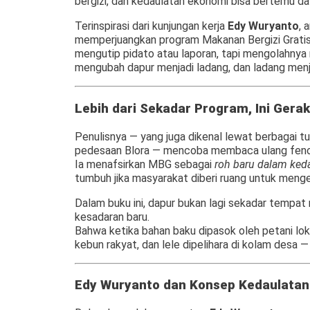
bergizi, dan kedaulatan ekonomi bisa bertemu da
Terinspirasi dari kunjungan kerja
Edy Wuryanto
, 
memperjuangkan program Makanan Bergizi Gratis u
mengutip pidato atau laporan, tapi mengolahnya m
mengubah dapur menjadi ladang, dan ladang men
Lebih dari Sekadar Program, Ini Gerak
Penulisnya — yang juga dikenal lewat berbagai tul
pedesaan Blora — mencoba membaca ulang feno
Ia menafsirkan MBG sebagai
roh baru dalam keda
tumbuh jika masyarakat diberi ruang untuk mengel
Dalam buku ini, dapur bukan lagi sekadar tempa
kesadaran baru.
Bahwa ketika bahan baku dipasok oleh petani loka
kebun rakyat, dan lele dipelihara di kolam desa —
Edy Wuryanto dan Konsep Kedaulatan