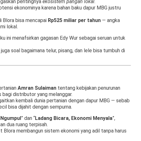
gaskan pentingnya
ekosistem pangan lokal
.
potensi ekonominya karena bahan baku dapur MBG justru
di Blora bisa mencapai
Rp525 miliar per tahun
— angka
mi lokal.
ku ini menafsirkan gagasan Edy Wur sebagai seruan untuk
juga soal bagaimana telur, pisang, dan lele bisa tumbuh di
ertanian
Amran Sulaiman
tentang kebijakan penurunan
bagi distributor yang melanggar.
gaitkan kembali dunia pertanian dengan dapur MBG — sebab
il bisa dijahit dengan sempurna.
i Ngumpul
” dan “
Ladang Bicara, Ekonomi Menyala
”,
n dua ruang terpisah.
at Blora membangun sistem ekonomi yang adil tanpa harus