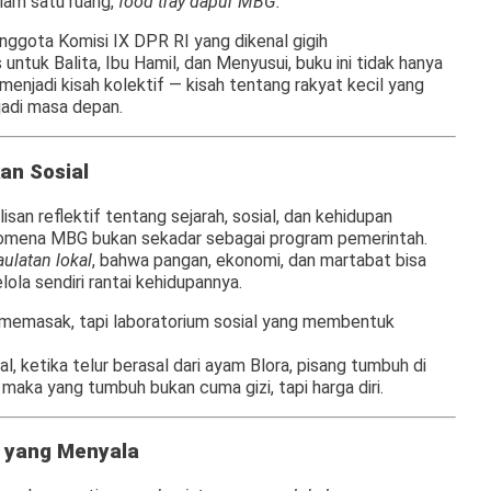
lam satu ruang,
food tray dapur MBG.
anggota Komisi IX DPR RI yang dikenal gigih
ntuk Balita, Ibu Hamil, dan Menyusui, buku ini tidak hanya
enjadi kisah kolektif — kisah tentang rakyat kecil yang
jadi masa depan.
an Sosial
isan reflektif tentang sejarah, sosial, dan kehidupan
mena MBG bukan sekadar sebagai program pemerintah.
ulatan lokal
, bahwa pangan, ekonomi, dan martabat bisa
ola sendiri rantai kehidupannya.
t memasak, tapi laboratorium sosial yang membentuk
l, ketika telur berasal dari ayam Blora, pisang tumbuh di
 maka yang tumbuh bukan cuma gizi, tapi harga diri.
 yang Menyala