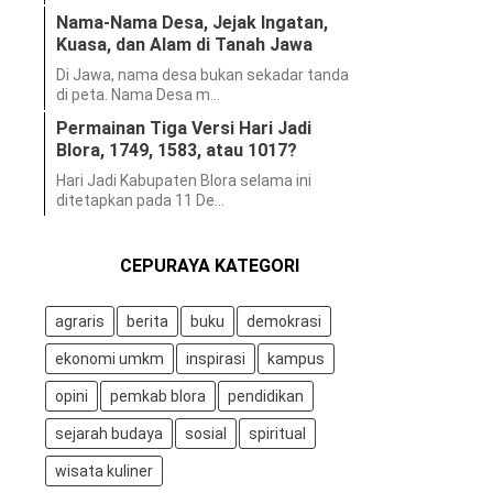
Nama-Nama Desa, Jejak Ingatan,
Kuasa, dan Alam di Tanah Jawa
Di Jawa, nama desa bukan sekadar tanda
di peta. Nama Desa m…
Permainan Tiga Versi Hari Jadi
Blora, 1749, 1583, atau 1017?
Hari Jadi Kabupaten Blora selama ini
ditetapkan pada 11 De…
CEPURAYA KATEGORI
agraris
berita
buku
demokrasi
ekonomi umkm
inspirasi
kampus
opini
pemkab blora
pendidikan
sejarah budaya
sosial
spiritual
wisata kuliner