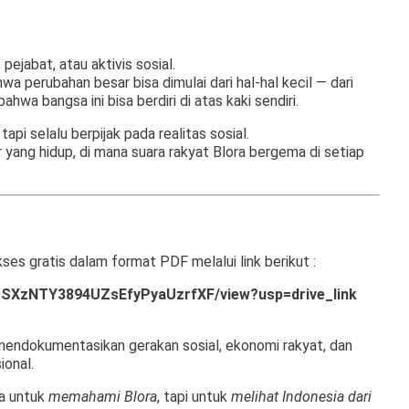
pejabat, atau aktivis sosial.
wa perubahan besar bisa dimulai dari hal-hal kecil — dari
bahwa bangsa ini bisa berdiri di atas kaki sendiri.
api selalu berpijak pada realitas sosial.
ng hidup, di mana suara rakyat Blora bergema di setiap
ses gratis dalam format PDF melalui link berikut :
LTPSXzNTY3894UZsEfyPyaUzrfXF/view?usp=drive_link
k mendokumentasikan gerakan sosial, ekonomi rakyat, dan
ional.
ya untuk
memahami Blora
, tapi untuk
melihat Indonesia dari