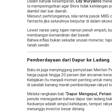
Dalam banyak kesempatan,
Edy Wuryanto
mene
Ia memperingatkan agar Blora tidak kehilangan 
diambil dari luar daerah.
Menurut perhitungannya, nilai rantai pasok MBG 
fantastis jika seluruhnya berputar di dalam ekono
Lewat narasi yang tajam namun penuh empati, bu
membangun kemandirian dari bawah.
Bahwa inflasi bukan sekadar urusan moneter, tapi 
tanah sendiri.
Pemberdayaan dari Dapur ke Ladang
Buku ini juga menyinggung pernyataan Menteri P
harga pupuk hingga 20 persen dan ancaman keras 
Kebijakan itu menjadi momen penting untuk men
di sanalah benang merah pemberdayaan rakyat kec
Melalui rangkaian bab “
Dapur Mengepul, Petan
penulis menegaskan bahwa dapur dan ladang buka
Keduanya adalah simpul kehidupan, tempat raky
menunggu investor besar datang.